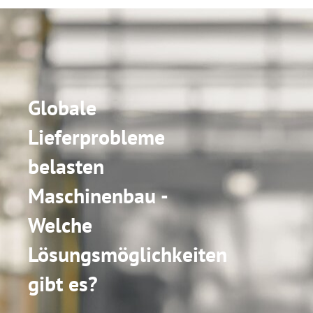
Globale
Lieferprobleme
belasten
Maschinenbau -
Welche
Lösungsmöglichkeiten
gibt es?